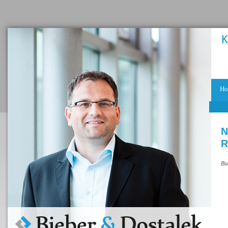
Ho
N
R
Bu